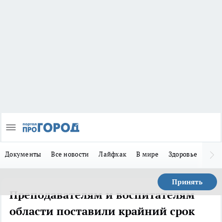
Документы
Все новости
Лайфхак
В мире
Здоровье
Зака
Принять
Преподавателям и воспитателям
области поставили крайний срок