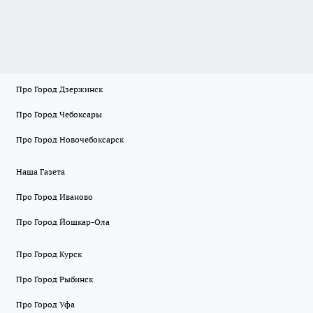
Про Город Дзержинск
Про Город Чебоксары
Про Город Новочебоксарск
Наша Газета
Про Город Иваново
Про Город Йошкар-Ола
Про Город Курск
Про Город Рыбинск
Про Город Уфа