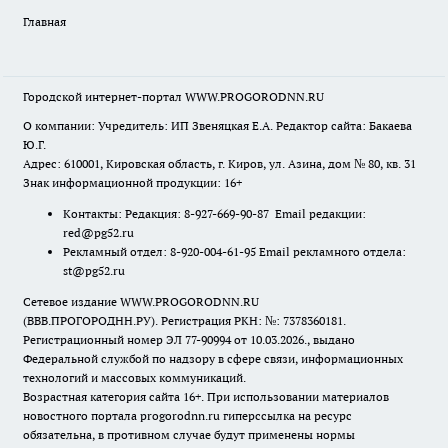
Главная
Городской интернет-портал WWW.PROGORODNN.RU
О компании: Учредитель: ИП Звеняцкая Е.А. Редактор сайта: Бакаева
Ю.Г.
Адрес: 610001, Кировская область, г. Киров, ул. Азина, дом № 80, кв. 31
Знак информационной продукции: 16+
Контакты: Редакция: 8-927-669-90-87 Email редакции:
red@pg52.ru
Рекламный отдел: 8-920-004-61-95 Email рекламного отдела:
st@pg52.ru
Сетевое издание WWW.PROGORODNN.RU
(ВВВ.ПРОГОРОДНН.РУ). Регистрация РКН: №: 7378360181.
Регистрационный номер ЭЛ 77-90994 от 10.03.2026., выдано
Федеральной службой по надзору в сфере связи, информационных
технологий и массовых коммуникаций.
Возрастная категория сайта 16+. При использовании материалов
новостного портала progorodnn.ru гиперссылка на ресурс
обязательна
,
в противном случае будут применены нормы