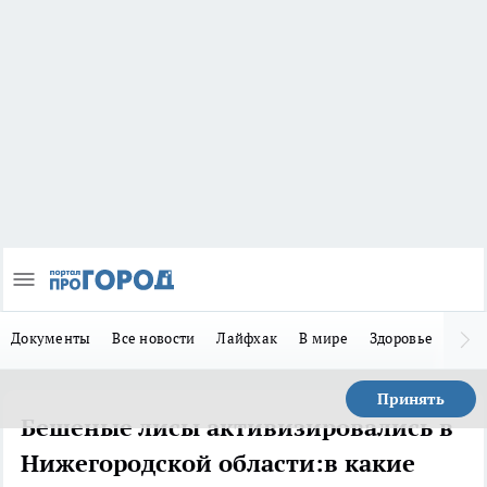
Документы
Все новости
Лайфхак
В мире
Здоровье
Зака
Принять
Бешеные лисы активизировались в
Нижегородской области:в какие