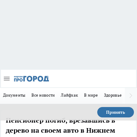
Документы
Все новости
Лайфхак
В мире
Здоровье
Зака
Принять
Пенсионер погиб, врезавшись в
дерево на своем авто в Нижнем