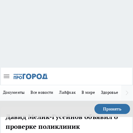
Документы
Все новости
Лайфхак
В мире
Здоровье
Зака
Принять
Давид Мелик-Гусейнов объявил о
проверке поликлиник