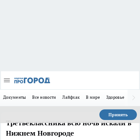
Документы
Все новости
Лайфхак
В мире
Здоровье
Зака
Принять
Третьеклассника всю ночь искали в
Нижнем Новгороде