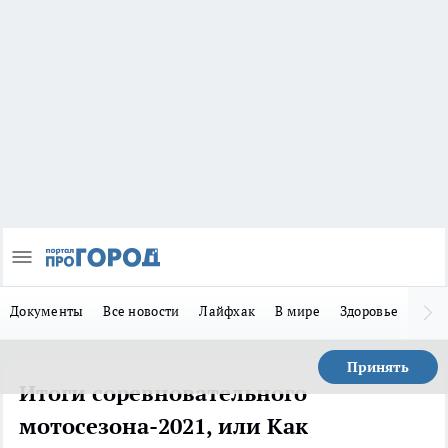
Документы
Все новости
Лайфхак
В мире
Здоровье
Зака
Принять
Итоги соревновательного
мотосезона-2021, или Как