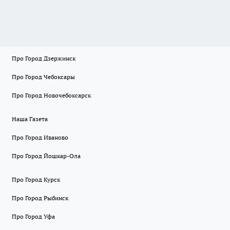
Про Город Дзержинск
Про Город Чебоксары
Про Город Новочебоксарск
Наша Газета
Про Город Иваново
Про Город Йошкар-Ола
Про Город Курск
Про Город Рыбинск
Про Город Уфа