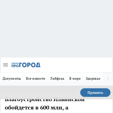
Документы
Все новости
Лайфхак
В мире
Здоровье
Зака
Принять
Благоустройство Ильинской
обойдется в 600 млн, а