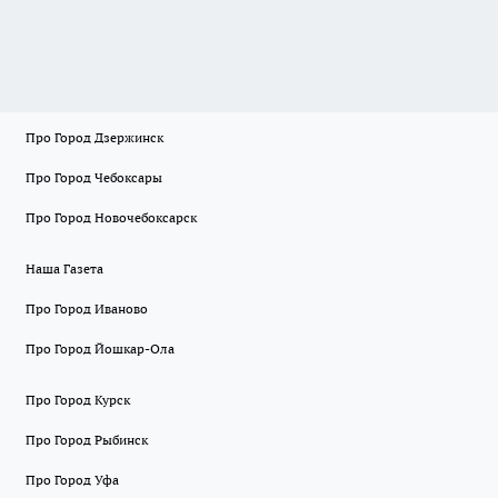
Про Город Дзержинск
Про Город Чебоксары
Про Город Новочебоксарск
Наша Газета
Про Город Иваново
Про Город Йошкар-Ола
Про Город Курск
Про Город Рыбинск
Про Город Уфа