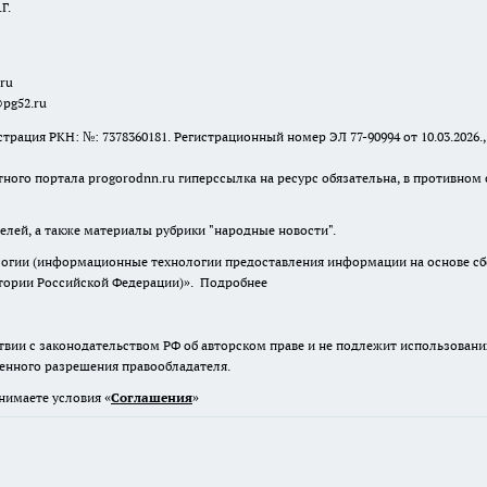
Г.
.ru
@pg52.ru
я РКН: №: 7378360181. Регистрационный номер ЭЛ 77-90994 от 10.03.2026., 
тного портала progorodnn.ru гиперссылка на ресурс обязательна
,
в противном 
елей, а также материалы рубрики "народные новости".
гии (информационные технологии предоставления информации на основе сбор
итории Российской Федерации)».
Подробнее
твии с законодательством РФ об авторском праве и не подлежит использовани
менного разрешения правообладателя.
нимаете условия «
Cоглашения
»