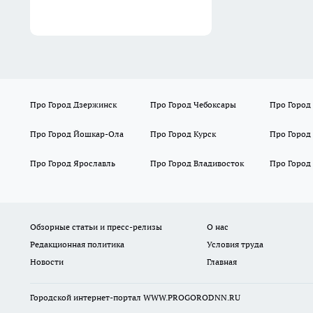
Про Город Дзержинск
Про Город Чебоксары
Про Город
Про Город Йошкар-Ола
Про Город Курск
Про Город
Про Город Ярославль
Про Город Владивосток
Про Город
Обзорные статьи и пресс-релизы
О нас
Редакционная политика
Условия труда
Новости
Главная
Городской интернет-портал WWW.PROGORODNN.RU