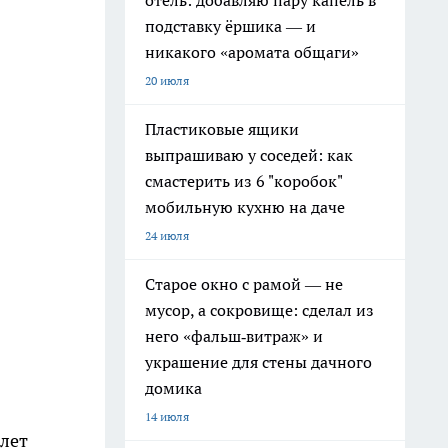
отель: добавляю пару капель в
подставку ёршика — и
никакого «аромата общаги»
20 июля
Пластиковые ящики
выпрашиваю у соседей: как
смастерить из 6 "коробок"
мобильную кухню на даче
24 июля
Старое окно с рамой — не
мусор, а сокровище: сделал из
него «фальш‑витраж» и
украшение для стены дачного
домика
14 июля
 лет