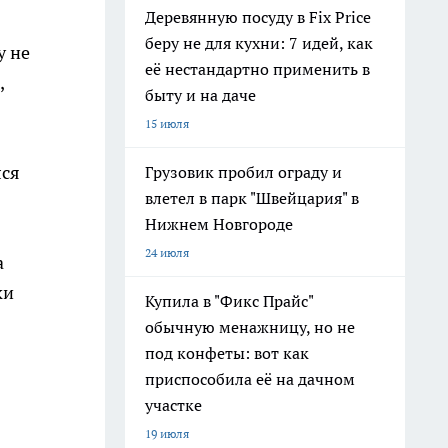
Деревянную посуду в Fix Price
беру не для кухни: 7 идей, как
у не
её нестандартно применить в
,
быту и на даче
15 июля
лся
Грузовик пробил ограду и
влетел в парк "Швейцария" в
Нижнем Новгороде
24 июля
а
ки
Купила в "Фикс Прайс"
обычную менажницу, но не
под конфеты: вот как
приспособила её на дачном
участке
19 июля