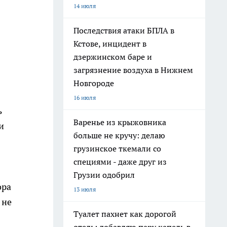
14 июля
Последствия атаки БПЛА в
Кстове, инцидент в
дзержинском баре и
загрязнение воздуха в Нижнем
Новгороде
16 июля
ь
Варенье из крыжовника
и
больше не кручу: делаю
грузинское ткемали со
специями - даже друг из
Грузии одобрил
ора
13 июля
 не
Туалет пахнет как дорогой