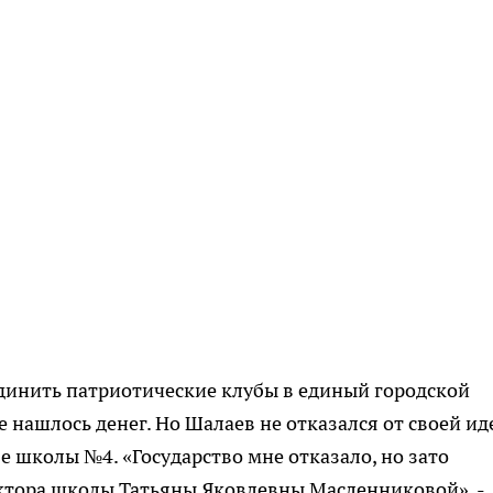
динить патриотические клубы в единый городской
е нашлось денег. Но Шалаев не отказался от своей ид
зе школы №4. «Государство мне отказало, но зато
ктора школы Татьяны Яковлевны Масленниковой», -