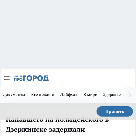
Документы
Все новости
Лайфхак
В мире
Здоровье
Зака
Принять
Напавшего на полицейского в
Дзержинске задержали