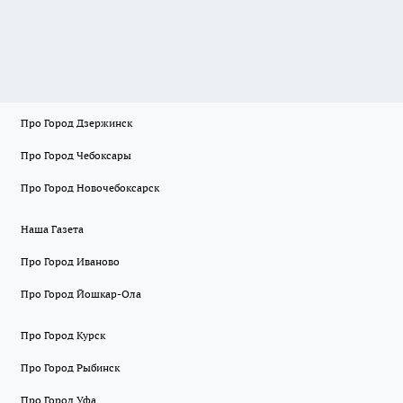
Про Город Дзержинск
Про Город Чебоксары
Про Город Новочебоксарск
Наша Газета
Про Город Иваново
Про Город Йошкар-Ола
Про Город Курск
Про Город Рыбинск
Про Город Уфа