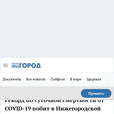
Документы
Все новости
Лайфхак
В мире
Здоровье
Зака
Принять
Рекорд по суточной смертности от
COVID-19 побит в Нижегородской