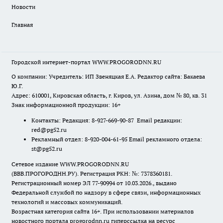
Новости
Главная
Городской интернет-портал WWW.PROGORODNN.RU
О компании: Учредитель: ИП Звеняцкая Е.А. Редактор сайта: Бакаева
Ю.Г.
Адрес: 610001, Кировская область, г. Киров, ул. Азина, дом № 80, кв. 31
Знак информационной продукции: 16+
Контакты: Редакция: 8-927-669-90-87 Email редакции:
red@pg52.ru
Рекламный отдел: 8-920-004-61-95 Email рекламного отдела:
st@pg52.ru
Сетевое издание WWW.PROGORODNN.RU
(ВВВ.ПРОГОРОДНН.РУ). Регистрация РКН: №: 7378360181.
Регистрационный номер ЭЛ 77-90994 от 10.03.2026., выдано
Федеральной службой по надзору в сфере связи, информационных
технологий и массовых коммуникаций.
Возрастная категория сайта 16+. При использовании материалов
новостного портала progorodnn.ru гиперссылка на ресурс