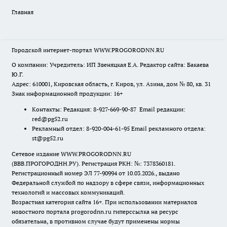
Главная
Городской интернет-портал WWW.PROGORODNN.RU
О компании: Учредитель: ИП Звеняцкая Е.А. Редактор сайта: Бакаева
Ю.Г.
Адрес: 610001, Кировская область, г. Киров, ул. Азина, дом № 80, кв. 31
Знак информационной продукции: 16+
Контакты: Редакция: 8-927-669-90-87 Email редакции:
red@pg52.ru
Рекламный отдел: 8-920-004-61-95 Email рекламного отдела:
st@pg52.ru
Сетевое издание WWW.PROGORODNN.RU
(ВВВ.ПРОГОРОДНН.РУ). Регистрация РКН: №: 7378360181.
Регистрационный номер ЭЛ 77-90994 от 10.03.2026., выдано
Федеральной службой по надзору в сфере связи, информационных
технологий и массовых коммуникаций.
Возрастная категория сайта 16+. При использовании материалов
новостного портала progorodnn.ru гиперссылка на ресурс
обязательна
,
в противном случае будут применены нормы