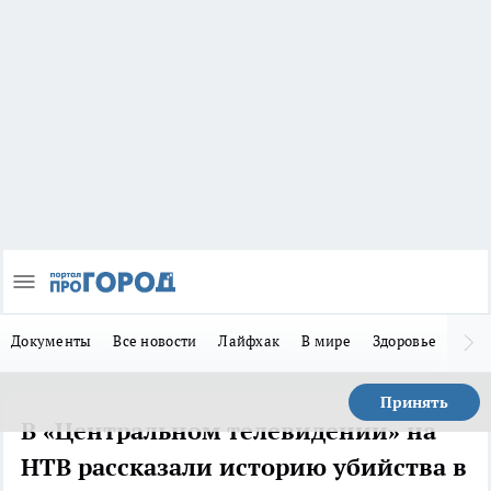
Документы
Все новости
Лайфхак
В мире
Здоровье
Зака
Принять
В «Центральном телевидении» на
НТВ рассказали историю убийства в