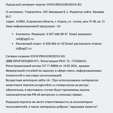
Городской интернет-портал WWW.PROGORODNN.RU
О компании: Учредитель: ИП Звеняцкая Е.А. Редактор сайта: Бакаева
Ю.Г.
Адрес: 610001, Кировская область, г. Киров, ул. Азина, дом № 80, кв. 31
Знак информационной продукции: 16+
Контакты: Редакция: 8-927-669-90-87 Email редакции:
red@pg52.ru
Рекламный отдел: 8-920-004-61-95 Email рекламного отдела:
st@pg52.ru
Сетевое издание WWW.PROGORODNN.RU
(ВВВ.ПРОГОРОДНН.РУ). Регистрация РКН: №: 7378360181.
Регистрационный номер ЭЛ 77-90994 от 10.03.2026., выдано
Федеральной службой по надзору в сфере связи, информационных
технологий и массовых коммуникаций.
Возрастная категория сайта 16+. При использовании материалов
новостного портала progorodnn.ru гиперссылка на ресурс
обязательна
,
в противном случае будут применены нормы
законодательства РФ об авторских и смежных правах.
Редакция портала не несет ответственности за комментарии
пользователей, а также материалы рубрики "народные новости".