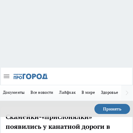
Документы
Все новости
Лайфхак
В мире
Здоровье
Зака
Принять
Скамейки-«прислонялки»
появились у канатной дороги в