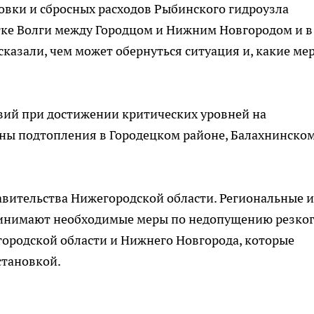
овки и сбросных расходов Рыбинского гидроузла
тке Волги между Городцом и Нижним Новгородом и в
ссказали, чем может обернуться ситуация и, какие ме
вий при достижении критических уровней на
жны подтопления в Городецком районе, Балахнинско
авительства Нижегородской области. Региональные и
инимают необходимые меры по недопущению резко
городской области и Нижнего Новгорода, которые
становкой.