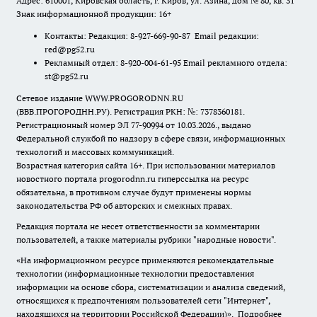
Адрес: 610001, Кировская область, г. Киров, ул. Азина, дом № 80, кв. 31
Знак информационной продукции: 16+
Контакты: Редакция: 8-927-669-90-87 Email редакции:
red@pg52.ru
Рекламный отдел: 8-920-004-61-95 Email рекламного отдела:
st@pg52.ru
Сетевое издание WWW.PROGORODNN.RU
(ВВВ.ПРОГОРОДНН.РУ). Регистрация РКН: №: 7378360181.
Регистрационный номер ЭЛ 77-90994 от 10.03.2026., выдано
Федеральной службой по надзору в сфере связи, информационных
технологий и массовых коммуникаций.
Возрастная категория сайта 16+. При использовании материалов
новостного портала progorodnn.ru гиперссылка на ресурс
обязательна
,
в противном случае будут применены нормы
законодательства РФ об авторских и смежных правах.
Редакция портала не несет ответственности за комментарии
пользователей, а также материалы рубрики "народные новости".
«На информационном ресурсе применяются рекомендательные
технологии (информационные технологии предоставления
информации на основе сбора, систематизации и анализа сведений,
относящихся к предпочтениям пользователей сети "Интернет",
находящихся на территории Российской Федерации)».
Подробнее