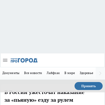
Документы
Все новости
Лайфхак
В мире
Здоровье
Зака
Принять
В России ужесточат наказание
за «пьяную» езду за рулем