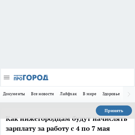
Документы
Все новости
Лайфхак
В мире
Здоровье
Зака
Принять
Как нижегородцам будут начислять
зарплату за работу с 4 по 7 мая