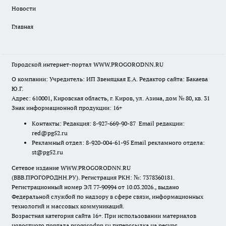
Новости
Главная
Городской интернет-портал WWW.PROGORODNN.RU
О компании: Учредитель: ИП Звеняцкая Е.А. Редактор сайта: Бакаева
Ю.Г.
Адрес: 610001, Кировская область, г. Киров, ул. Азина, дом № 80, кв. 31
Знак информационной продукции: 16+
Контакты: Редакция: 8-927-669-90-87 Email редакции:
red@pg52.ru
Рекламный отдел: 8-920-004-61-95 Email рекламного отдела:
st@pg52.ru
Сетевое издание WWW.PROGORODNN.RU
(ВВВ.ПРОГОРОДНН.РУ). Регистрация РКН: №: 7378360181.
Регистрационный номер ЭЛ 77-90994 от 10.03.2026., выдано
Федеральной службой по надзору в сфере связи, информационных
технологий и массовых коммуникаций.
Возрастная категория сайта 16+. При использовании материалов
новостного портала progorodnn.ru гиперссылка на ресурс