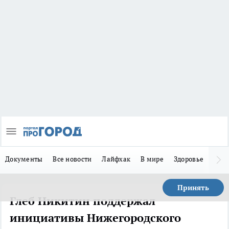
Документы
Все новости
Лайфхак
В мире
Здоровье
Зака
Принять
Глеб Никитин поддержал
инициативы Нижегородского