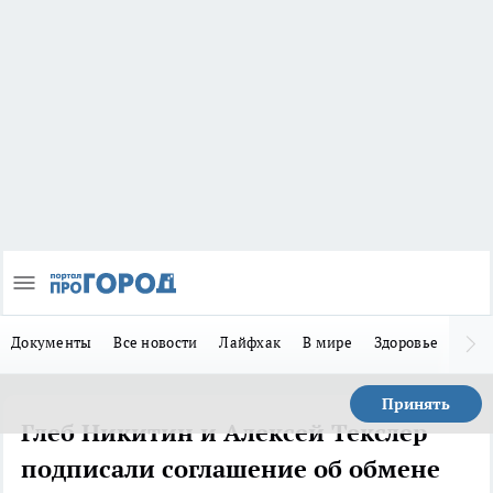
Документы
Все новости
Лайфхак
В мире
Здоровье
Зака
Принять
Глеб Никитин и Алексей Текслер
подписали соглашение об обмене