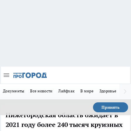
Документы
Все новости
Лайфхак
В мире
Здоровье
Зака
Принять
Нижегородская область ожидает в
2021 году более 240 тысяч круизных