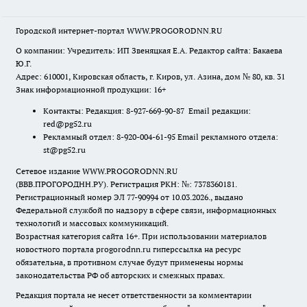
Городской интернет-портал WWW.PROGORODNN.RU
О компании: Учредитель: ИП Звеняцкая Е.А. Редактор сайта: Бакаева
Ю.Г.
Адрес: 610001, Кировская область, г. Киров, ул. Азина, дом № 80, кв. 31
Знак информационной продукции: 16+
Контакты: Редакция: 8-927-669-90-87 Email редакции:
red@pg52.ru
Рекламный отдел: 8-920-004-61-95 Email рекламного отдела:
st@pg52.ru
Сетевое издание WWW.PROGORODNN.RU
(ВВВ.ПРОГОРОДНН.РУ). Регистрация РКН: №: 7378360181.
Регистрационный номер ЭЛ 77-90994 от 10.03.2026., выдано
Федеральной службой по надзору в сфере связи, информационных
технологий и массовых коммуникаций.
Возрастная категория сайта 16+. При использовании материалов
новостного портала progorodnn.ru гиперссылка на ресурс
обязательна
,
в противном случае будут применены нормы
законодательства РФ об авторских и смежных правах.
Редакция портала не несет ответственности за комментарии