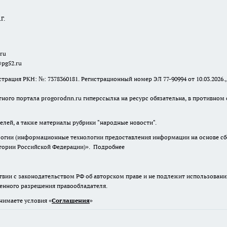
Г.
.ru
@pg52.ru
я РКН: №: 7378360181. Регистрационный номер ЭЛ 77-90994 от 10.03.2026., 
тного портала progorodnn.ru гиперссылка на ресурс обязательна
,
в противном 
елей, а также материалы рубрики "народные новости".
гии (информационные технологии предоставления информации на основе сбор
итории Российской Федерации)».
Подробнее
твии с законодательством РФ об авторском праве и не подлежит использовани
менного разрешения правообладателя.
нимаете условия «
Cоглашения
»