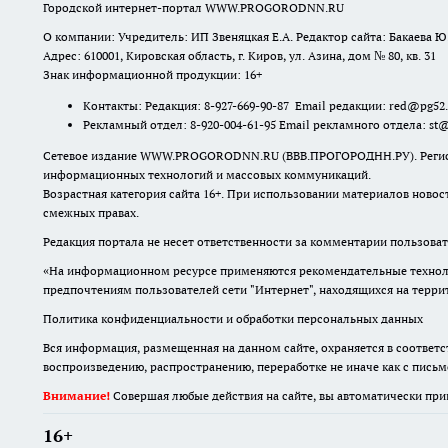
Городской интернет-портал WWW.PROGORODNN.RU
О компании: Учредитель: ИП Звеняцкая Е.А. Редактор сайта: Бакаева Ю.
Адрес: 610001, Кировская область, г. Киров, ул. Азина, дом № 80, кв. 31
Знак информационной продукции: 16+
Контакты: Редакция: 8-927-669-90-87 Email редакции: red@pg52
Рекламный отдел: 8-920-004-61-95 Email рекламного отдела: st
Сетевое издание WWW.PROGORODNN.RU (ВВВ.ПРОГОРОДНН.РУ). Регистраци
информационных технологий и массовых коммуникаций.
Возрастная категория сайта 16+. При использовании материалов новос
смежных правах.
Редакция портала не несет ответственности за комментарии пользоват
«На информационном ресурсе применяются рекомендательные техноло
предпочтениям пользователей сети "Интернет", находящихся на терр
Политика конфиденциальности и обработки персональных данных
Вся информация, размещенная на данном сайте, охраняется в соответс
воспроизведению, распространению, переработке не иначе как с пись
Внимание!
Совершая любые действия на сайте, вы автоматически при
16+