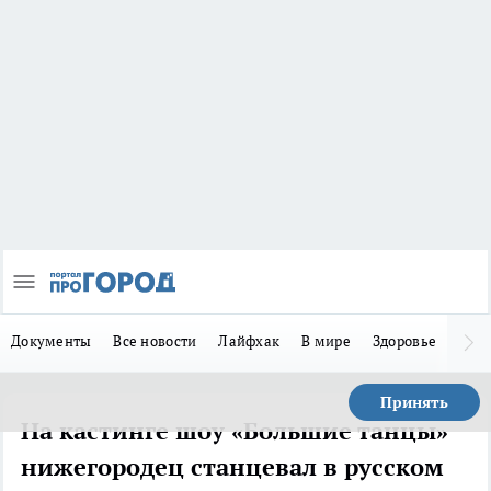
Документы
Все новости
Лайфхак
В мире
Здоровье
Зака
Принять
На кастинге шоу «Большие танцы»
нижегородец станцевал в русском