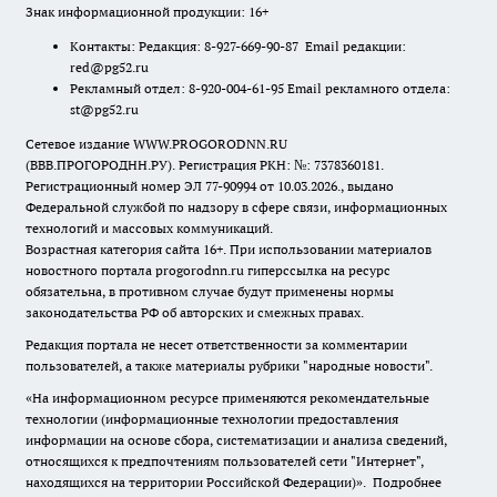
Знак информационной продукции: 16+
Контакты: Редакция: 8-927-669-90-87 Email редакции:
red@pg52.ru
Рекламный отдел: 8-920-004-61-95 Email рекламного отдела:
st@pg52.ru
Сетевое издание WWW.PROGORODNN.RU
(ВВВ.ПРОГОРОДНН.РУ). Регистрация РКН: №: 7378360181.
Регистрационный номер ЭЛ 77-90994 от 10.03.2026., выдано
Федеральной службой по надзору в сфере связи, информационных
технологий и массовых коммуникаций.
Возрастная категория сайта 16+. При использовании материалов
новостного портала progorodnn.ru гиперссылка на ресурс
обязательна
,
в противном случае будут применены нормы
законодательства РФ об авторских и смежных правах.
Редакция портала не несет ответственности за комментарии
пользователей, а также материалы рубрики "народные новости".
«На информационном ресурсе применяются рекомендательные
технологии (информационные технологии предоставления
информации на основе сбора, систематизации и анализа сведений,
относящихся к предпочтениям пользователей сети "Интернет",
находящихся на территории Российской Федерации)».
Подробнее