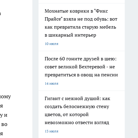
Мохнатые коврики в "Фикс
а
Прайсе" взяла не под обувь: вот
как превратила старую мебель
в шикарный интерьер
в
10 июля
После 60 гоните друзей в шею:
совет великой Бехтеревой - не
превратиться в овощ на пенсии
14 июля
ному
Гигант с нежной душой: как
ря
создать белоснежную стену
у и
цветов, от которой
невозможно отвести взгляд
 во
13 июля
ся