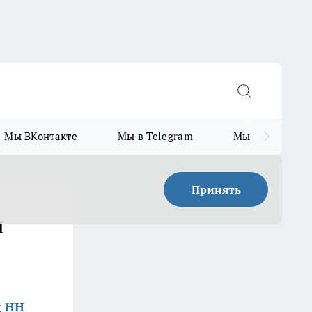
Мы ВКонтакте
Мы в Telegram
Мы в MAX
Принять
я
д НН