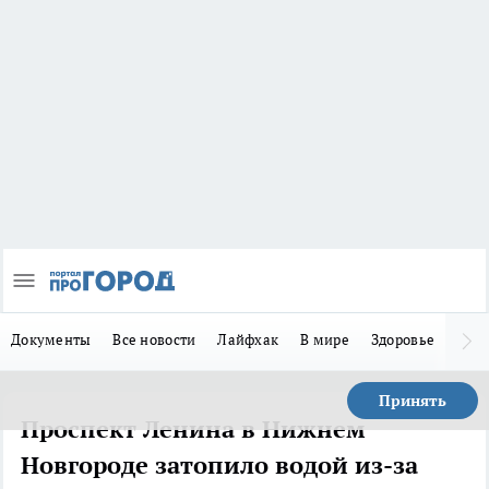
Документы
Все новости
Лайфхак
В мире
Здоровье
Зака
Принять
Проспект Ленина в Нижнем
Новгороде затопило водой из-за