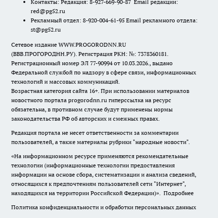
Контакты: Редакция: 8-927-669-90-87 Email редакции:
red@pg52.ru
Рекламный отдел: 8-920-004-61-95 Email рекламного отдела:
st@pg52.ru
Сетевое издание WWW.PROGORODNN.RU
(ВВВ.ПРОГОРОДНН.РУ). Регистрация РКН: №: 7378360181.
Регистрационный номер ЭЛ 77-90994 от 10.03.2026., выдано
Федеральной службой по надзору в сфере связи, информационных
технологий и массовых коммуникаций.
Возрастная категория сайта 16+. При использовании материалов
новостного портала progorodnn.ru гиперссылка на ресурс
обязательна
,
в противном случае будут применены нормы
законодательства РФ об авторских и смежных правах.
Редакция портала не несет ответственности за комментарии
пользователей, а также материалы рубрики "народные новости".
«На информационном ресурсе применяются рекомендательные
технологии (информационные технологии предоставления
информации на основе сбора, систематизации и анализа сведений,
относящихся к предпочтениям пользователей сети "Интернет",
находящихся на территории Российской Федерации)».
Подробнее
Политика конфиденциальности и обработки персональных данных