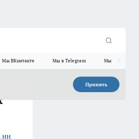
Мы ВКонтакте
Мы в Telegram
Мы в MAX
Принять
х
д НН