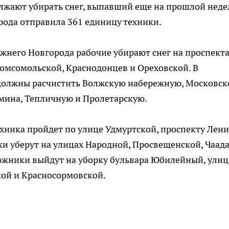
ают убирать снег, выпавший еще на прошлой неде
рода отправила 361 единицу техники.
жнего Новгорода рабочие убирают снег на проспект
Комсомольской, Краснодонцев и Ореховской. В
олжны расчистить Волжскую набережную, Московск
имина, Тепличную и Пролетарскую.
хника пройдет по улице Удмуртской, проспекту Лени
ки уберут на улицах Народной, Просвещенской, Чаад
ожники выйдут на уборку бульвара Юбилейный, улиц
ной и Красносормовской.