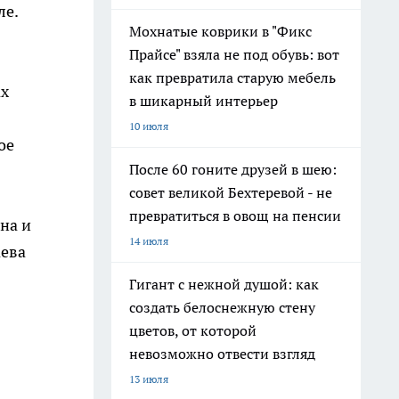
ле.
Мохнатые коврики в "Фикс
Прайсе" взяла не под обувь: вот
как превратила старую мебель
ах
в шикарный интерьер
10 июля
ое
После 60 гоните друзей в шею:
совет великой Бехтеревой - не
превратиться в овощ на пенсии
на и
14 июля
аева
Гигант с нежной душой: как
создать белоснежную стену
цветов, от которой
невозможно отвести взгляд
13 июля