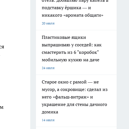
отель: добавляю пару капель в
подставку ёршика — и
никакого «аромата общаги»
20 июля
Пластиковые ящики
выпрашиваю у соседей: как
ся
смастерить из 6 "коробок"
е
мобильную кухню на даче
24 июля
Старое окно с рамой — не
мусор, а сокровище: сделал из
него «фальш‑витраж» и
украшение для стены дачного
ым
домика
14 июля