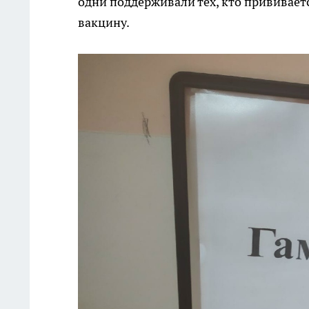
одни поддерживали тех, кто прививаетс
вакцину.