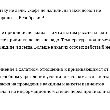
тку не дали…кофе не налили, на такси домой не
доровье… Безобразие!
сле прививки, не дали» — а что вы там рассчитывали
осле прививки делать не надо. Температура поднимет
нципе и всегда. Больше никаких особых действий н
винение в халатном отношении к прививающимся от
 лечебном учреждении уточнили, что памятки, листы
асия на проведение вакцины и анкеты пациентов
врача и на информационном стенде перед прививочн