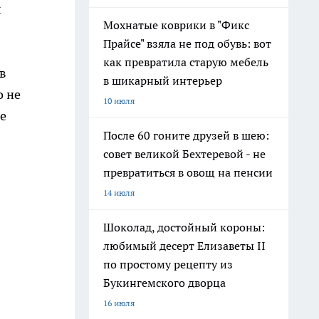
х
Мохнатые коврики в "Фикс
Прайсе" взяла не под обувь: вот
как превратила старую мебель
в
в шикарный интерьер
о не
10 июля
е
После 60 гоните друзей в шею:
совет великой Бехтеревой - не
превратиться в овощ на пенсии
14 июля
Шоколад, достойный короны:
любимый десерт Елизаветы II
по простому рецепту из
Букингемского дворца
16 июля