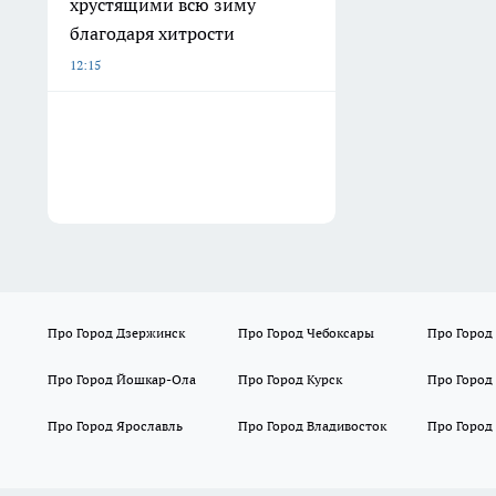
хрустящими всю зиму
благодаря хитрости
12:15
Про Город Дзержинск
Про Город Чебоксары
Про Город
Про Город Йошкар-Ола
Про Город Курск
Про Город
Про Город Ярославль
Про Город Владивосток
Про Город