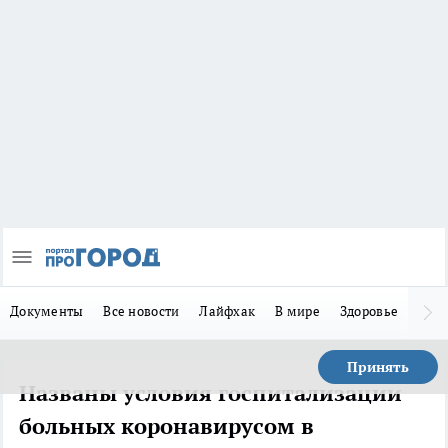
Документы
Все новости
Лайфхак
В мире
Здоровье
Зака
Принять
Названы условия госпитализации
больных коронавирусом в