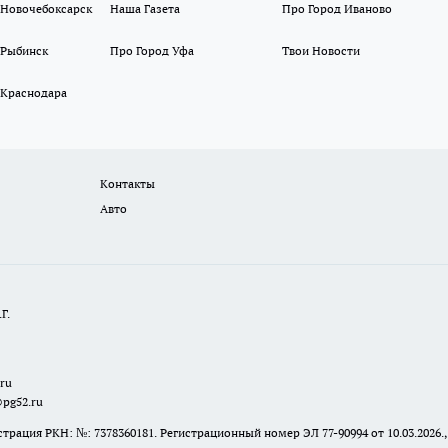
 Новочебоксарск
Наша Газета
Про Город Иваново
 Рыбинск
Про Город Уфа
Твои Новости
 Краснодара
Контакты
Авто
Г.
.ru
@pg52.ru
я РКН: №: 7378360181. Регистрационный номер ЭЛ 77-90994 от 10.03.2026., 