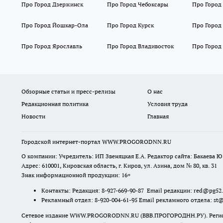
Про Город Дзержинск
Про Город Чебоксары
Про Город
Про Город Йошкар-Ола
Про Город Курск
Про Город
Про Город Ярославль
Про Город Владивосток
Про Город
Обзорные статьи и пресс-релизы
О нас
Редакционная политика
Условия труда
Новости
Главная
Городской интернет-портал WWW.PROGORODNN.RU
О компании: Учредитель: ИП Звеняцкая Е.А. Редактор сайта: Бакаева Ю.
Адрес: 610001, Кировская область, г. Киров, ул. Азина, дом № 80, кв. 31
Знак информационной продукции: 16+
Контакты: Редакция: 8-927-669-90-87 Email редакции: red@pg52
Рекламный отдел: 8-920-004-61-95 Email рекламного отдела: st
Сетевое издание WWW.PROGORODNN.RU (ВВВ.ПРОГОРОДНН.РУ). Регистраци