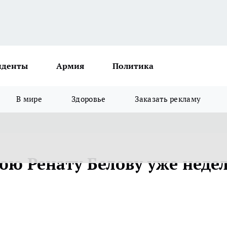
иденты
Армия
Политика
В мире
Здоровье
Заказать рекламу
ю Ренату Белову уже неде