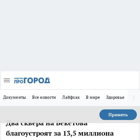
Документы
Все новости
Лайфхак
В мире
Здоровье
Зака
Принять
Два сквера на Бекетова
благоустроят за 13,5 миллиона