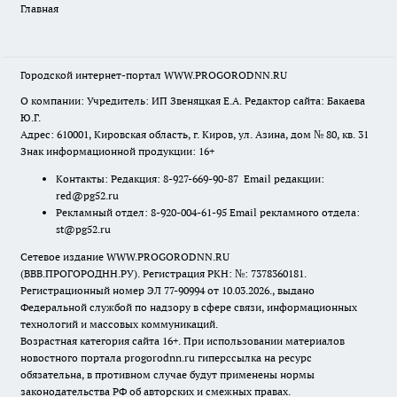
Главная
Городской интернет-портал WWW.PROGORODNN.RU
О компании: Учредитель: ИП Звеняцкая Е.А. Редактор сайта: Бакаева
Ю.Г.
Адрес: 610001, Кировская область, г. Киров, ул. Азина, дом № 80, кв. 31
Знак информационной продукции: 16+
Контакты: Редакция: 8-927-669-90-87 Email редакции:
red@pg52.ru
Рекламный отдел: 8-920-004-61-95 Email рекламного отдела:
st@pg52.ru
Сетевое издание WWW.PROGORODNN.RU
(ВВВ.ПРОГОРОДНН.РУ). Регистрация РКН: №: 7378360181.
Регистрационный номер ЭЛ 77-90994 от 10.03.2026., выдано
Федеральной службой по надзору в сфере связи, информационных
технологий и массовых коммуникаций.
Возрастная категория сайта 16+. При использовании материалов
новостного портала progorodnn.ru гиперссылка на ресурс
обязательна
,
в противном случае будут применены нормы
законодательства РФ об авторских и смежных правах.