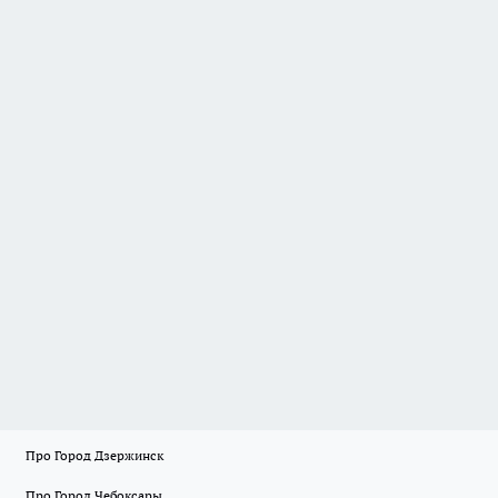
Про Город Дзержинск
Про Город Чебоксары