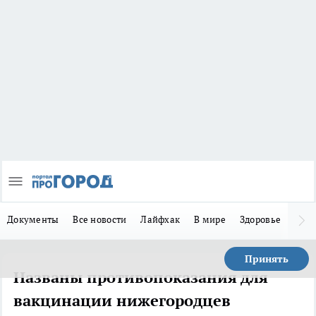
Документы
Все новости
Лайфхак
В мире
Здоровье
Зака
Принять
Названы противопоказания для
вакцинации нижегородцев