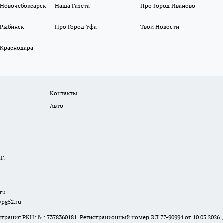
 Новочебоксарск
Наша Газета
Про Город Иваново
 Рыбинск
Про Город Уфа
Твои Новости
 Краснодара
Контакты
Авто
Г.
.ru
@pg52.ru
я РКН: №: 7378360181. Регистрационный номер ЭЛ 77-90994 от 10.03.2026., 