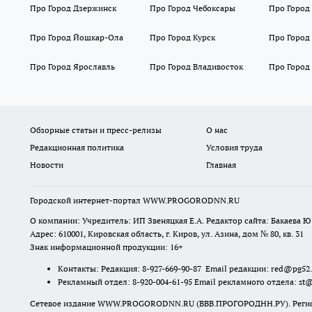
Про Город Дзержинск
Про Город Чебоксары
Про Город
Про Город Йошкар-Ола
Про Город Курск
Про Город
Про Город Ярославль
Про Город Владивосток
Про Город
Обзорные статьи и пресс-релизы
О нас
Редакционная политика
Условия труда
Новости
Главная
Городской интернет-портал WWW.PROGORODNN.RU
О компании: Учредитель: ИП Звеняцкая Е.А. Редактор сайта: Бакаева Ю.
Адрес: 610001, Кировская область, г. Киров, ул. Азина, дом № 80, кв. 31
Знак информационной продукции: 16+
Контакты: Редакция: 8-927-669-90-87 Email редакции: red@pg52
Рекламный отдел: 8-920-004-61-95 Email рекламного отдела: st
Сетевое издание WWW.PROGORODNN.RU (ВВВ.ПРОГОРОДНН.РУ). Регистраци