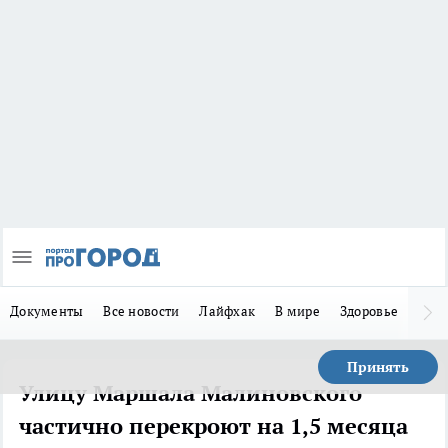
Документы
Все новости
Лайфхак
В мире
Здоровье
Зака
Принять
Улицу Маршала Малиновского
частично перекроют на 1,5 месяца