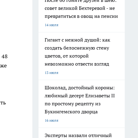
После 60 гоните друзей в шею:
совет великой Бехтеревой - не
превратиться в овощ на пенсии
14 июля
Гигант с нежной душой: как
создать белоснежную стену
 48
цветов, от которой
невозможно отвести взгляд
 же
13 июля
Шоколад, достойный короны:
любимый десерт Елизаветы II
ить
по простому рецепту из
Букингемского дворца
16 июля
Эксперты назвали отличный