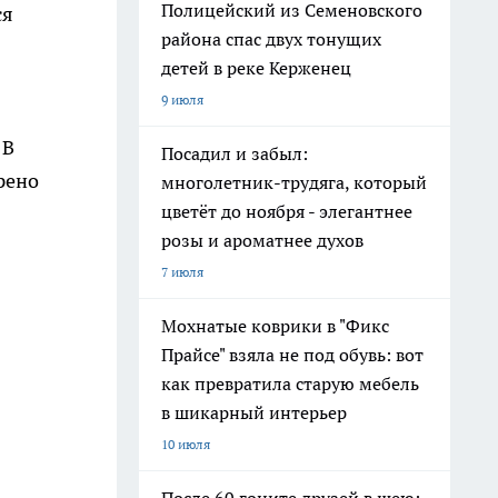
Полицейский из Семеновского
ся
района спас двух тонущих
детей в реке Керженец
9 июля
 В
Посадил и забыл:
рено
многолетник-трудяга, который
цветёт до ноября - элегантнее
розы и ароматнее духов
7 июля
Мохнатые коврики в "Фикс
Прайсе" взяла не под обувь: вот
как превратила старую мебель
в шикарный интерьер
10 июля