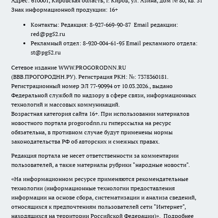
Адрес: 610001, Кировская область, г. Киров, ул. Азина, дом № 80, кв. 31
Знак информационной продукции: 16+
Контакты: Редакция: 8-927-669-90-87 Email редакции:
red@pg52.ru
Рекламный отдел: 8-920-004-61-95 Email рекламного отдела:
st@pg52.ru
Сетевое издание WWW.PROGORODNN.RU
(ВВВ.ПРОГОРОДНН.РУ). Регистрация РКН: №: 7378360181.
Регистрационный номер ЭЛ 77-90994 от 10.03.2026., выдано
Федеральной службой по надзору в сфере связи, информационных
технологий и массовых коммуникаций.
Возрастная категория сайта 16+. При использовании материалов
новостного портала progorodnn.ru гиперссылка на ресурс
обязательна
,
в противном случае будут применены нормы
законодательства РФ об авторских и смежных правах.
Редакция портала не несет ответственности за комментарии
пользователей, а также материалы рубрики "народные новости".
«На информационном ресурсе применяются рекомендательные
технологии (информационные технологии предоставления
информации на основе сбора, систематизации и анализа сведений,
относящихся к предпочтениям пользователей сети "Интернет",
находящихся на территории Российской Федерации)».
Подробнее