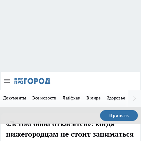
Документы
Все новости
Лайфхак
В мире
Здоровье
Зака
Принять
«Летом обои отклеятся»: когда
нижегородцам не стоит заниматься