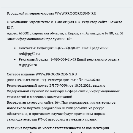
Городской интернет-портал WWW.PROGORODNN.RU
О компании: Учредитель: ИП Звеняцкая Е.А. Редактор сайта: Бакаева
Ю.Г.
Адрес: 610001, Кировская область, г. Киров, ул. Азина, дом № 80, кв. 31
Знак информационной продукции: 16+
Контакты: Редакция: 8-927-669-90-87 Email редакции:
red@pg52.ru
Рекламный отдел: 8-920-004-61-95 Email рекламного отдела:
st@pg52.ru
Сетевое издание WWW.PROGORODNN.RU
(ВВВ.ПРОГОРОДНН.РУ). Регистрация РКН: №: 7378360181.
Регистрационный номер ЭЛ 77-90994 от 10.03.2026., выдано
Федеральной службой по надзору в сфере связи, информационных
технологий и массовых коммуникаций.
Возрастная категория сайта 16+. При использовании материалов
новостного портала progorodnn.ru гиперссылка на ресурс
обязательна
,
в противном случае будут применены нормы
законодательства РФ об авторских и смежных правах.
Редакция портала не несет ответственности за комментарии