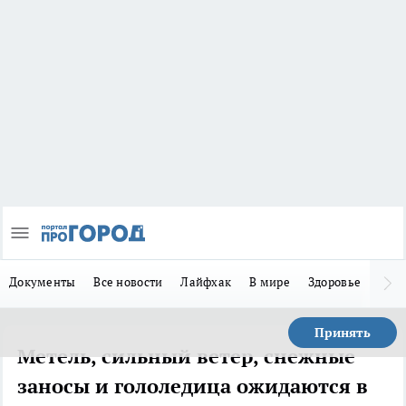
Документы
Все новости
Лайфхак
В мире
Здоровье
Зака
Принять
Метель, сильный ветер, снежные
заносы и гололедица ожидаются в