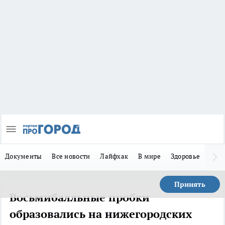
Документы
Все новости
Лайфхак
В мире
Здоровье
Зака
Принять
Восьмибалльные пробки
образовались на нижегородских