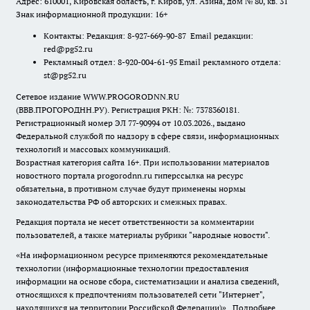
Адрес: 610001, Кировская область, г. Киров, ул. Азина, дом № 80, кв. 31
Знак информационной продукции: 16+
Контакты: Редакция: 8-927-669-90-87 Email редакции:
red@pg52.ru
Рекламный отдел: 8-920-004-61-95 Email рекламного отдела:
st@pg52.ru
Сетевое издание WWW.PROGORODNN.RU
(ВВВ.ПРОГОРОДНН.РУ). Регистрация РКН: №: 7378360181.
Регистрационный номер ЭЛ 77-90994 от 10.03.2026., выдано
Федеральной службой по надзору в сфере связи, информационных
технологий и массовых коммуникаций.
Возрастная категория сайта 16+. При использовании материалов
новостного портала progorodnn.ru гиперссылка на ресурс
обязательна
,
в противном случае будут применены нормы
законодательства РФ об авторских и смежных правах.
Редакция портала не несет ответственности за комментарии
пользователей, а также материалы рубрики "народные новости".
«На информационном ресурсе применяются рекомендательные
технологии (информационные технологии предоставления
информации на основе сбора, систематизации и анализа сведений,
относящихся к предпочтениям пользователей сети "Интернет",
находящихся на территории Российской Федерации)».
Подробнее