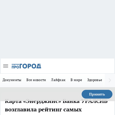
Документы
Все новости
Лайфхак
В мире
Здоровье
Зака
Принять
Карта «Энерджинс» Банка УРАЛСИБ
возглавила рейтинг самых