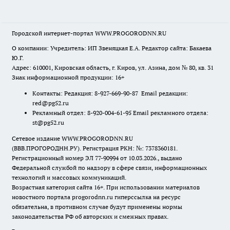
Городской интернет-портал WWW.PROGORODNN.RU
О компании: Учредитель: ИП Звеняцкая Е.А. Редактор сайта: Бакаева
Ю.Г.
Адрес: 610001, Кировская область, г. Киров, ул. Азина, дом № 80, кв. 31
Знак информационной продукции: 16+
Контакты: Редакция: 8-927-669-90-87 Email редакции:
red@pg52.ru
Рекламный отдел: 8-920-004-61-95 Email рекламного отдела:
st@pg52.ru
Сетевое издание WWW.PROGORODNN.RU
(ВВВ.ПРОГОРОДНН.РУ). Регистрация РКН: №: 7378360181.
Регистрационный номер ЭЛ 77-90994 от 10.03.2026., выдано
Федеральной службой по надзору в сфере связи, информационных
технологий и массовых коммуникаций.
Возрастная категория сайта 16+. При использовании материалов
новостного портала progorodnn.ru гиперссылка на ресурс
обязательна
,
в противном случае будут применены нормы
законодательства РФ об авторских и смежных правах.