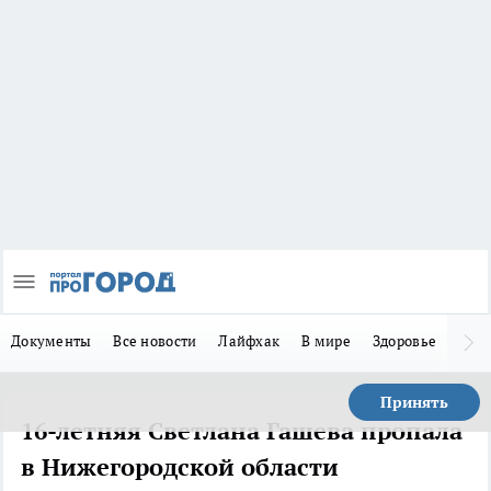
Документы
Все новости
Лайфхак
В мире
Здоровье
Зака
Принять
16-летняя Светлана Гашева пропала
в Нижегородской области