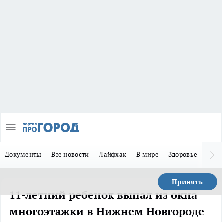
Документы
Все новости
Лайфхак
В мире
Здоровье
Зака
Принять
11-летний ребенок выпал из окна
многоэтажки в Нижнем Новгороде