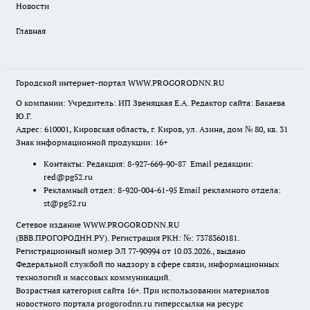
Новости
Главная
Городской интернет-портал WWW.PROGORODNN.RU
О компании: Учредитель: ИП Звеняцкая Е.А. Редактор сайта: Бакаева
Ю.Г.
Адрес: 610001, Кировская область, г. Киров, ул. Азина, дом № 80, кв. 31
Знак информационной продукции: 16+
Контакты: Редакция: 8-927-669-90-87 Email редакции:
red@pg52.ru
Рекламный отдел: 8-920-004-61-95 Email рекламного отдела:
st@pg52.ru
Сетевое издание WWW.PROGORODNN.RU
(ВВВ.ПРОГОРОДНН.РУ). Регистрация РКН: №: 7378360181.
Регистрационный номер ЭЛ 77-90994 от 10.03.2026., выдано
Федеральной службой по надзору в сфере связи, информационных
технологий и массовых коммуникаций.
Возрастная категория сайта 16+. При использовании материалов
новостного портала progorodnn.ru гиперссылка на ресурс