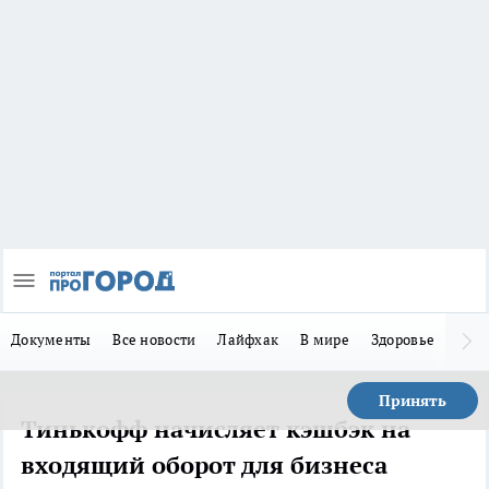
Документы
Все новости
Лайфхак
В мире
Здоровье
Зака
Принять
Тинькофф начисляет кэшбэк на
входящий оборот для бизнеса