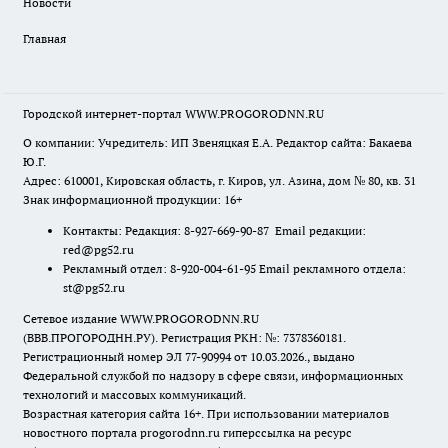
Новости
Главная
Городской интернет-портал WWW.PROGORODNN.RU
О компании: Учредитель: ИП Звеняцкая Е.А. Редактор сайта: Бакаева
Ю.Г.
Адрес: 610001, Кировская область, г. Киров, ул. Азина, дом № 80, кв. 31
Знак информационной продукции: 16+
Контакты: Редакция: 8-927-669-90-87 Email редакции:
red@pg52.ru
Рекламный отдел: 8-920-004-61-95 Email рекламного отдела:
st@pg52.ru
Сетевое издание WWW.PROGORODNN.RU
(ВВВ.ПРОГОРОДНН.РУ). Регистрация РКН: №: 7378360181.
Регистрационный номер ЭЛ 77-90994 от 10.03.2026., выдано
Федеральной службой по надзору в сфере связи, информационных
технологий и массовых коммуникаций.
Возрастная категория сайта 16+. При использовании материалов
новостного портала progorodnn.ru гиперссылка на ресурс