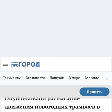
Документы
Все новости
Лайфхак
В мире
Здоровье
Зака
Принять
Опубликовано расписание
движения новогодних трамваев в