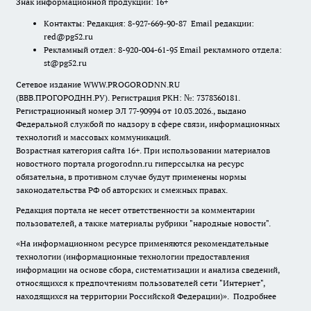
Знак информационной продукции: 16+
Контакты: Редакция: 8-927-669-90-87 Email редакции:
red@pg52.ru
Рекламный отдел: 8-920-004-61-95 Email рекламного отдела:
st@pg52.ru
Сетевое издание WWW.PROGORODNN.RU
(ВВВ.ПРОГОРОДНН.РУ). Регистрация РКН: №: 7378360181.
Регистрационный номер ЭЛ 77-90994 от 10.03.2026., выдано
Федеральной службой по надзору в сфере связи, информационных
технологий и массовых коммуникаций.
Возрастная категория сайта 16+. При использовании материалов
новостного портала progorodnn.ru гиперссылка на ресурс
обязательна
,
в противном случае будут применены нормы
законодательства РФ об авторских и смежных правах.
Редакция портала не несет ответственности за комментарии
пользователей, а также материалы рубрики "народные новости".
«На информационном ресурсе применяются рекомендательные
технологии (информационные технологии предоставления
информации на основе сбора, систематизации и анализа сведений,
относящихся к предпочтениям пользователей сети "Интернет",
находящихся на территории Российской Федерации)».
Подробнее