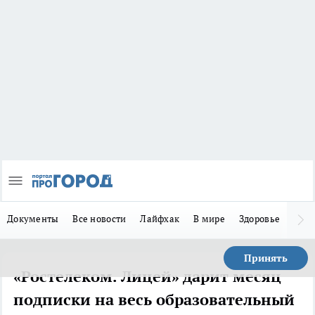
Документы
Все новости
Лайфхак
В мире
Здоровье
Зака
Принять
«Ростелеком. Лицей» дарит месяц
подписки на весь образовательный