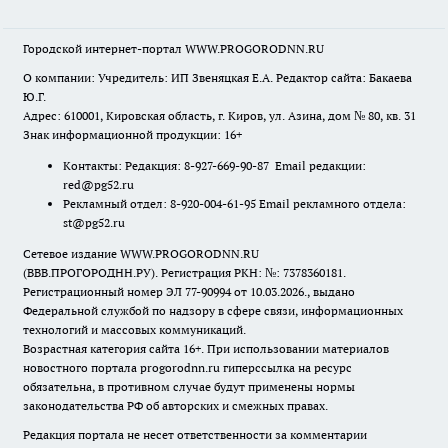
Городской интернет-портал WWW.PROGORODNN.RU
О компании: Учредитель: ИП Звеняцкая Е.А. Редактор сайта: Бакаева
Ю.Г.
Адрес: 610001, Кировская область, г. Киров, ул. Азина, дом № 80, кв. 31
Знак информационной продукции: 16+
Контакты: Редакция: 8-927-669-90-87 Email редакции:
red@pg52.ru
Рекламный отдел: 8-920-004-61-95 Email рекламного отдела:
st@pg52.ru
Сетевое издание WWW.PROGORODNN.RU
(ВВВ.ПРОГОРОДНН.РУ). Регистрация РКН: №: 7378360181.
Регистрационный номер ЭЛ 77-90994 от 10.03.2026., выдано
Федеральной службой по надзору в сфере связи, информационных
технологий и массовых коммуникаций.
Возрастная категория сайта 16+. При использовании материалов
новостного портала progorodnn.ru гиперссылка на ресурс
обязательна
,
в противном случае будут применены нормы
законодательства РФ об авторских и смежных правах.
Редакция портала не несет ответственности за комментарии