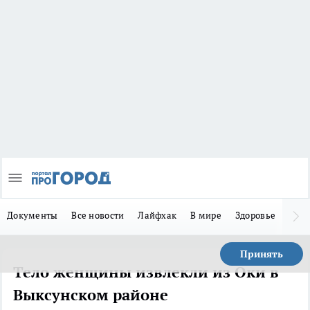
Документы
Все новости
Лайфхак
В мире
Здоровье
Зака
Принять
Тело женщины извлекли из Оки в
Выксунском районе