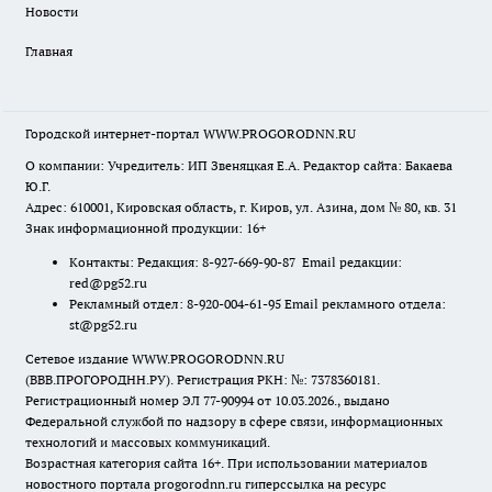
Новости
Главная
Городской интернет-портал WWW.PROGORODNN.RU
О компании: Учредитель: ИП Звеняцкая Е.А. Редактор сайта: Бакаева
Ю.Г.
Адрес: 610001, Кировская область, г. Киров, ул. Азина, дом № 80, кв. 31
Знак информационной продукции: 16+
Контакты: Редакция: 8-927-669-90-87 Email редакции:
red@pg52.ru
Рекламный отдел: 8-920-004-61-95 Email рекламного отдела:
st@pg52.ru
Сетевое издание WWW.PROGORODNN.RU
(ВВВ.ПРОГОРОДНН.РУ). Регистрация РКН: №: 7378360181.
Регистрационный номер ЭЛ 77-90994 от 10.03.2026., выдано
Федеральной службой по надзору в сфере связи, информационных
технологий и массовых коммуникаций.
Возрастная категория сайта 16+. При использовании материалов
новостного портала progorodnn.ru гиперссылка на ресурс