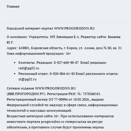
Главная
Городской интернет-портал WWW.PROGORODNN.RU
О компании: Учредитель: ИП Звеняцкая Е.А. Редактор сайта: Бакаева
Ю.Г.
Адрес: 610001, Кировская область, г. Киров, ул. Азина, дом № 80, кв. 31
Знак информационной продукции: 16+
Контакты: Редакция: 8-927-669-90-87 Email редакции:
red@pg52.ru
Рекламный отдел: 8-920-004-61-95 Email рекламного отдела:
st@pg52.ru
Сетевое издание WWW.PROGORODNN.RU
(ВВВ.ПРОГОРОДНН.РУ). Регистрация РКН: №: 7378360181.
Регистрационный номер ЭЛ 77-90994 от 10.03.2026., выдано
Федеральной службой по надзору в сфере связи, информационных
технологий и массовых коммуникаций.
Возрастная категория сайта 16+. При использовании материалов
новостного портала progorodnn.ru гиперссылка на ресурс
обязательна
,
в противном случае будут применены нормы