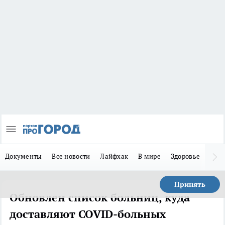
Документы
Все новости
Лайфхак
В мире
Здоровье
Зака
Принять
Обновлен список больниц, куда
доставляют COVID-больных