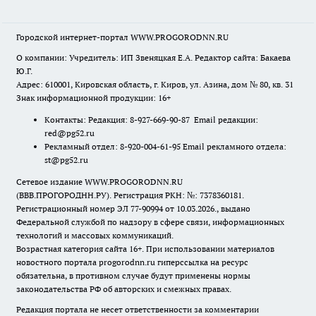
Городской интернет-портал WWW.PROGORODNN.RU
О компании: Учредитель: ИП Звеняцкая Е.А. Редактор сайта: Бакаева
Ю.Г.
Адрес: 610001, Кировская область, г. Киров, ул. Азина, дом № 80, кв. 31
Знак информационной продукции: 16+
Контакты: Редакция: 8-927-669-90-87 Email редакции:
red@pg52.ru
Рекламный отдел: 8-920-004-61-95 Email рекламного отдела:
st@pg52.ru
Сетевое издание WWW.PROGORODNN.RU
(ВВВ.ПРОГОРОДНН.РУ). Регистрация РКН: №: 7378360181.
Регистрационный номер ЭЛ 77-90994 от 10.03.2026., выдано
Федеральной службой по надзору в сфере связи, информационных
технологий и массовых коммуникаций.
Возрастная категория сайта 16+. При использовании материалов
новостного портала progorodnn.ru гиперссылка на ресурс
обязательна
,
в противном случае будут применены нормы
законодательства РФ об авторских и смежных правах.
Редакция портала не несет ответственности за комментарии