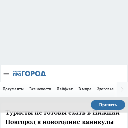
Документы
Все новости
Лайфхак
В мире
Здоровье
Зака
Принять
Туристы не готовы ехать в Нижний
Новгород в новогодние каникулы