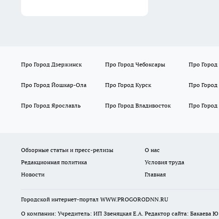
Про Город Дзержинск
Про Город Чебоксары
Про Город
Про Город Йошкар-Ола
Про Город Курск
Про Город
Про Город Ярославль
Про Город Владивосток
Про Город
Обзорные статьи и пресс-релизы
О нас
Редакционная политика
Условия труда
Новости
Главная
Городской интернет-портал WWW.PROGORODNN.RU
О компании: Учредитель: ИП Звеняцкая Е.А. Редактор сайта: Бакаева Ю.