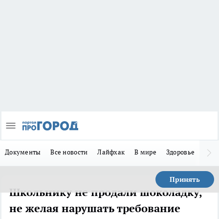
Документы
Все новости
Лайфхак
В мире
Здоровье
Зака
Принять
Школьнику не продали шоколадку,
не желая нарушать требование