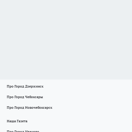
Про Город Дзержинск
Про Город Чебоксары
Про Город Новочебоксарск
Наша Газета
Про Город Иваново