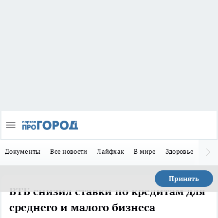
Документы
Все новости
Лайфхак
В мире
Здоровье
Зака
Принять
ВТБ снизил ставки по кредитам для
среднего и малого бизнеса