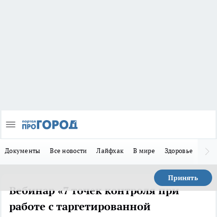
Документы
Все новости
Лайфхак
В мире
Здоровье
Зака
Принять
Вебинар «7 точек контроля при
работе с таргетированной